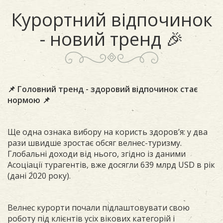
Курортний відпочинок
- новий тренд 🎉
📌 Головний тренд - здоровий відпочинок стає
нормою 📌
Ще одна ознака вибору на користь здоров’я: у два
рази швидше зростає обсяг велнес-туризму.
Глобальні доходи від нього, згідно із даними
Асоціації турагентів, вже досягли 639 млрд USD в рік
(дані 2020 року).
Велнес курорти почали підлаштовувати свою
роботу під клієнтів усіх вікових категорій і