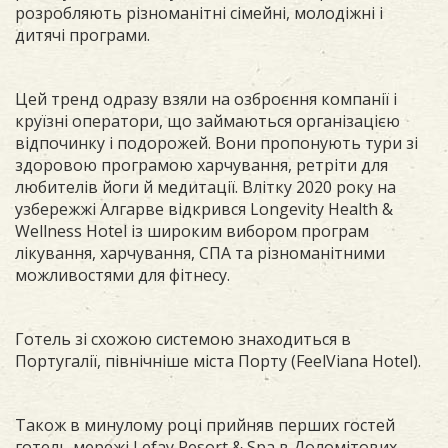
розробляють різноманітні сімейні, молодіжні і
дитячі програми.
Цей тренд одразу взяли на озброєння компанії і
круїзні оператори, що займаються організацією
відпочинку і подорожей. Вони пропонують тури зі
здоровою програмою харчування, ретріти для
любителів йоги й медитації. Влітку 2020 року на
узбережжі Алгарве відкрився Longevity Health &
Wellness Hotel із широким вибором програм
лікування, харчування, СПА та різноманітними
можливостями для фітнесу.
Готель зі схожою системою знаходиться в
Португалії, північніше міста Порту (FeelViana Hotel).
Також в минулому році прийняв перших гостей
готель мережі Lefay Resort & Spa в Доломітових