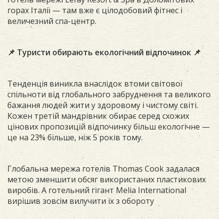
горах Італії — там вже є цілодобовий фітнес і
величезний спа-центр.
📌 Туристи обирають екологічний відпочинок 📌
Тенденція виникла внаслідок втоми світової
спільноти від глобального забруднення та великого
бажання людей жити у здоровому і чистому світі.
Кожен третій мандрівник обирає серед схожих
цінових пропозицій відпочинку більш екологічне —
це на 23% більше, ніж 5 років тому.
Глобальна мережа готелів Thomas Cook задалася
метою зменшити обсяг використаних пластикових
виробів. А готельний гігант Melia International
вирішив зовсім вилучити їх з обороту