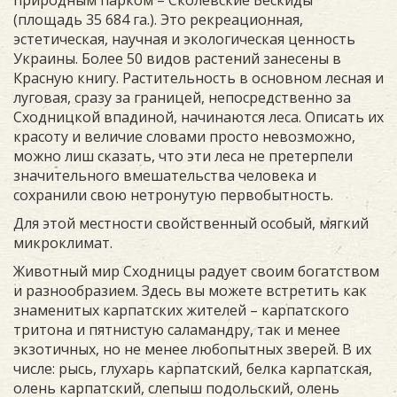
природным парком – Сколевские Бескиды
(площадь 35 684 га.). Это рекреационная,
эстетическая, научная и экологическая ценность
Украины. Более 50 видов растений занесены в
Красную книгу. Растительность в основном лесная и
луговая, сразу за границей, непосредственно за
Сходницкой впадиной, начинаются леса. Описать их
красоту и величие словами просто невозможно,
можно лиш сказать, что эти леса не претерпели
значительного вмешательства человека и
сохранили свою нетронутую первобытность.
Для этой местности свойственный особый, мягкий
микроклимат.
Животный мир Сходницы радует своим богатством
и разнообразием. Здесь вы можете встретить как
знаменитых карпатских жителей – карпатского
тритона и пятнистую саламандру, так и менее
экзотичных, но не менее любопытных зверей. В их
числе: рысь, глухарь карпатский, белка карпатская,
олень карпатский, слепыш подольский, олень