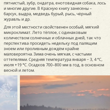
пятнистый, зубр, ондатра, енотовидная собака, лось
и многие другие. В Красную книгу занесены –
барсук, выдра, медведь бурый, рысь, чёрный
журавль и др.
Для этой местности свойственен особый, мягкий
микроклимат. Лето тёплое, с одинаковым
количеством солнечных и облачных дней, так что
перспектива просидеть недельку под палящим
зноем или проливным дождём крайне
маловероятна. Зима очень мягкая, с частыми
оттепелями. Средняя температура января − 3, 4 °C,
июля +19 °C. Осадков 700–800 мм в год, в основном
весной и летом.