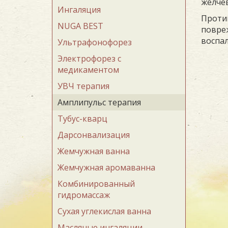
желче
Ингаляция
Проти
NUGA BEST
повреж
воспал
Ультрафонофорез
Электрофорез с
медикаментом
УВЧ терапия
Амплипульс терапия
Тубус-кварц
Дарсонвализация
Жемчужная ванна
Жемчужная аромаванна
Комбинированный
гидромассаж
Сухая углекислая ванна
Масляные ингаляции