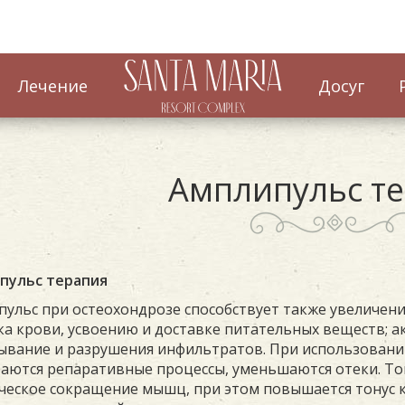
Лечение
Досуг
Амплипульс т
пульс терапия
ульс при остеохондрозе способствует также увеличен
а крови, усвоению и доставке питательных веществ; а
сывание и разрушения инфильтратов. При использова
аются репаративные процессы, уменьшаются отеки. То
еское сокращение мышц, при этом повышается тонус к