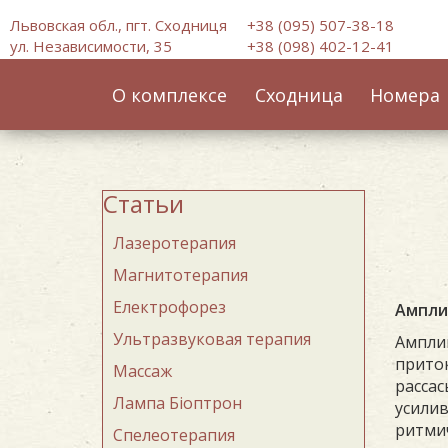
Львовская обл., пгт. Сходниця
+38 (095) 507-38-18
ул. Независимости, 35
+38 (098) 402-12-41
О комплексе
Сходница
Номера
Статьи
Лазеротерапия
Магнитотерапия
Електрофорез
Ампли
Ультразвуковая терапия
Амплип
приток
Массаж
расса
Лампа Бiоптрон
усилив
ритмич
Спелеотерапия