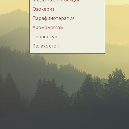
Озокерит
Парафинотерапия
Аромамассаж
Терренкур
Релакс стоп