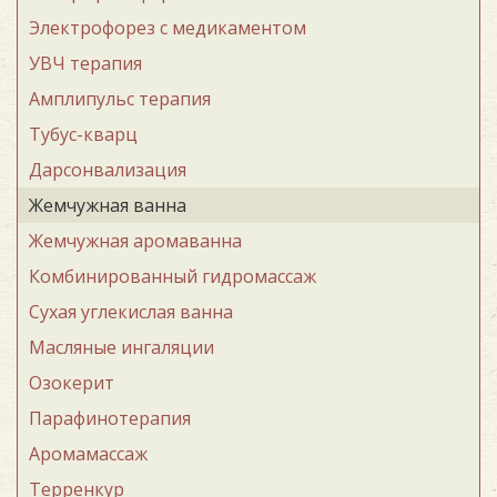
Электрофорез с медикаментом
УВЧ терапия
Амплипульс терапия
Тубус-кварц
Дарсонвализация
Жемчужная ванна
Жемчужная аромаванна
Комбинированный гидромассаж
Сухая углекислая ванна
Масляные ингаляции
Озокерит
Парафинотерапия
Аромамассаж
Терренкур