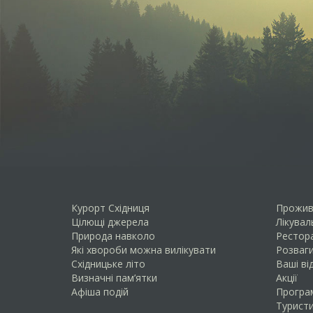
Курорт Східниця
Прожив
Цілющі джерела
Лікувал
Природа навколо
Рестора
Які хвороби можна вилікувати
Розваги
Схiдницьке лiто
Ваші ві
Визначні пам’ятки
Акції
Афіша подій
Програ
Туристи