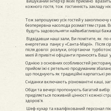
вишуканий інтер’єр яких приємно вразить.
кожного гостя, тож гостинність закладу н
Тож запрошуємо усіх гостей у захоплюючу 
безперервна насолода розмаїттям страв. В
будуть задовольняти найвибагливіші бажан
Відвідавши наші зали, Ви помітите, як по
енергетика панує у «Санта-Марії». Після с
після довгої розлуки, огортаючи турбото
милі й привітні офіціанти приносять Ваші
Однією з основних особливостей ресторану 
прийом їжі є ретельно продуманим збалансо
що поєднують як традиційні карпатські реце
Сніданки включають різноманітні каші, зап
Обіди та вечері пропонують багатий вибір с
приділяється поживній цінності кожної ст
здоров'я.
Шеф-кухар та кваліфікований персонал пікл