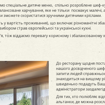
о спеціальне дитяче меню, спільно розроблене шеф-ку
алансоване харчування, яке не тільки посмакує малечі,
 Ви зможете скористатися зручними дитячими кріслами.
ь у вартість проживання), що включає різноманітні зба
ибором страв європейської та української кухні.
’я, тож віддаємо перевагу корисному і збалансованому 
.
До ресторану щодня поста
нашого досвідченого шеф
запити людей справжньою 
знаходиться на вищому рів
швиденько подадуть Ваше
адміністратори заздалегід
Для тих, хто полюбляє від
альтанки, де можна розсл