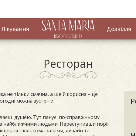
Лікування
Дозвілля
Ресторан
їжа не тільки смачна, а ще й корисна – це
Р
ьогодні можна зустріти.
чиваєш душею. Тут панує по-справжньому
я з найближчими людьми. Переступивши поріг
іщення з кількома залами, дизайн та
Ч