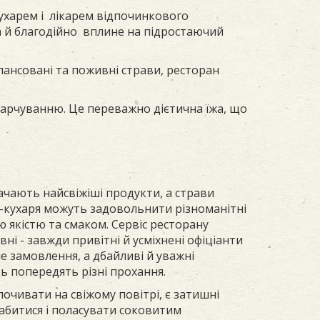
харем і лікарем відпочинкового
 а й благодійно вплине на підростаючий
лансовані та поживні страви, ресторан
харчуванню. Це переважно дієтична їжа, що
чають найсвіжіші продукти, а страви
-кухаря можуть задовольнити різноманітні
якістю та смаком. Сервіс ресторану
ні - завжди привітні й усміхнені офіціанти
 замовлення, а дбайливі й уважні
ь попередять різні прохання.
почивати на свіжому повітрі, є затишні
абитися і поласувати соковитим