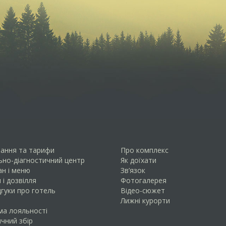
ання та тарифи
Про комплекс
ьно-діагностичний центр
Як доїхати
н і меню
Зв’язок
 і дозвілля
Фотогалерея
дгуки про готель
Відео-сюжет
Лижнi курорти
ма лояльності
чний збір