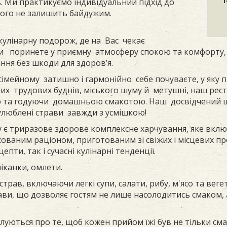
 Ми практикуємо індивідуальний підхід до
ікого не залишить байдужим.
кулінарну подорож, де на Вас чекає
и поринете у приємну атмосферу спокою та комфорту, 
ня без шкоди для здоров’я.
-сімейному затишно і гармонійно себе почуваєте, у як
ірих трудових буднів, міського шуму й метушні, наш рес
ю та годуючи домашньою смакотою. Наш досвідчений ше
 улюблені страви завжди з усмішкою!
є триразове здорове комплексне харчування, яке включа
ваним раціоном, приготованим зі свіжих і місцевих про
пти, так і сучасні кулінарні тенденції.
іканки, омлети.
трав, включаючи легкі супи, салати, рибу, м'ясо та веге
рави, що дозволяє гостям не лише насолодитись смаком,
уються про те, щоб кожен прийом їжі був не тільки сма