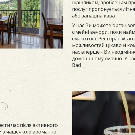
шашликом, зробленим прос
послуг пропонується літня
або запашна кава.
У нас Ви можете організо
сімейні вечори, поки най
смакотою. Ресторан «Сант
можливостей цікаво й ком
нас вперше - Ви неодмінно
домашньому смачно. У нас
Вас!
сти час після активного
ки з чашечкою ароматної