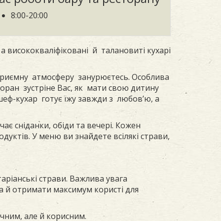
8:00-20:00
а висококваліфіковані й талановиті кухарі
у приємну атмосферу занурюєтесь. Особлива
торан зустріне Вас, як мати свою дитину
ф-кухар готує їжу завжди з любов’ю, а
є сніданки, обіди та вечері. Кожен
дуктів. У меню ви знайдете всілякі страви,
таріанські страви. Важлива увага
 а й отримати максимум користі для
чним, але й корисним.