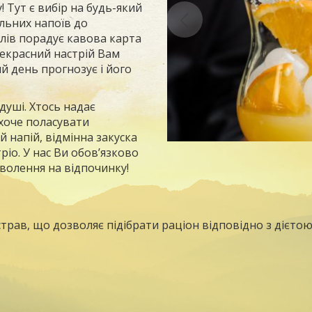
 Тут є вибір на будь-який
льних напоїв до
лів порадує кавова карта
рекрасний настрій Вам
й день прогнозує і його
душі. Хтось надає
ахоче поласувати
 напій, відмінна закуска
іо. У нас Ви обов’язково
волення на відпочинку!
страв, що дозволяє підібрати раціон відповідно з дієт