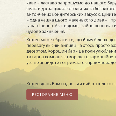
кави – ласкаво запрошуємо до нашого бару!
смак: від кращих алкогольних та безалкого
витончених кондитерських закусок. Ціните
– одна чашка цього маленького дива – і п
гарантовано. А як відомо, файно розпочати
чудове закінчення.
Кожен може обрати те, що йому більше до 
перевагу якісній випивці, а хтось просто з
десертом. Хороший бар - це коли улюблений
та гарна компанія створюють гармонійне тр
усе це знайдете і отримаєте справжнє задо
Кожен день Вам надається вибір з кількох 
РЕСТОРАННЕ МЕНЮ