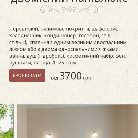
Передпокій, килимове покриття, шафа, сейф,
холодильник, кондиціонер, телефон, стіл,
стільці, спальня з одним великим двоспальним
ліжком або з двома односпальними ліжками,
ванна, душ (гідробокс), косметичний набір, фен,
рушники, площа 20-25 кв.м.
3700
БРОНЮВАТИ
від
грн.