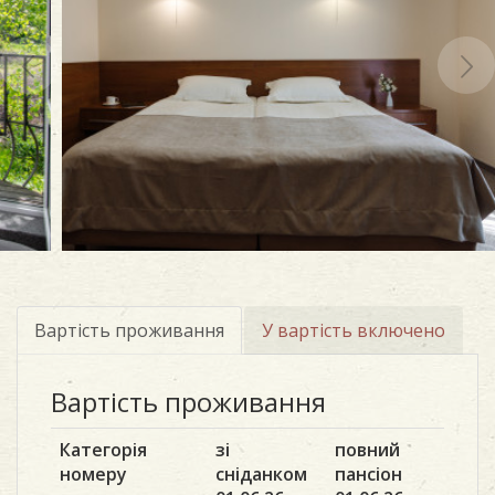
Вартість проживання
У вартість включено
Вартість проживання
Категорія
зі
повний
номеру
сніданком
пансіон