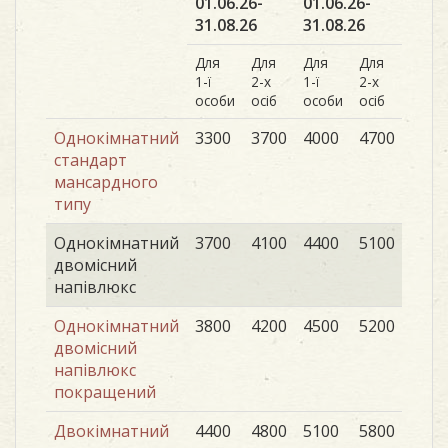
01.06.26-
01.06.26-
31.08.26
31.08.26
Для
Для
Для
Для
1-ї
2-х
1-ї
2-х
особи
осіб
особи
осіб
Однокімнатний
3300
3700
4000
4700
стандарт
мансардного
типу
Oднокімнатний
3700
4100
4400
5100
двомісний
напівлюкс
Oднокімнатний
3800
4200
4500
5200
двомісний
напівлюкс
покращений
Двокімнатний
4400
4800
5100
5800