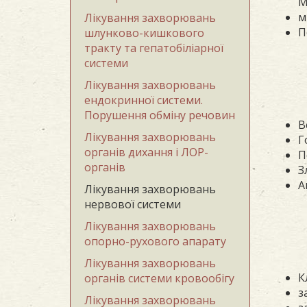
М
м
Лікування захворювань
П
шлунково-кишкового
тракту та гепатобіліарної
системи
Лікування захворювань
ендокринної системи.
Порушення обміну речовин
В
Лікування захворювань
Г
органів дихання і ЛОР-
П
органів
З
А
Лікування захворювань
нервової системи
Лікування захворювань
опорно-рухового апарату
Лікування захворювань
К
органів системи кровообігу
з
Лікування захворювань