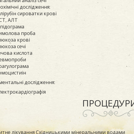
агальний аналіз сечі
іохімічні дослідження:
ілірубін сироватки крові
СТ, АЛТ
іпідограма
имолова проба
люкоза крові
люкоза сечі
ечова кислота
евмопроби
оагулограма
омоцистиін
ментальні дослідження:
лектрокардіографія
ПРОЦЕДУРИ
итне лікування Східницькими мінеральними водами