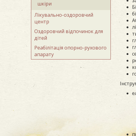
з
шкіри
Б
б
Лікувально-оздоровчий
А
центр
л
Оздоровчий відпочинок для
т
дітей
г
г
Реабілітація опорно-рухового
с
апарату
р
к
г
Інстру
е
п