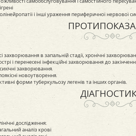
ожливості самообслуговування і самостійного пересува
ігрені
олінейропатії і інші ураження периферичної нервової с
ПРОТИПОКАЗА
сі захворювання в запальній стадії, хронічні захворюванн
острі і перенесені інфекційні захворювання до закінчення
сихічні захворювання.
лоякісні новоутворення.
ктивні форми туберкульозу легенів та інших органів.
ДІАГНОСТИК
лінічні дослідження:
агальний аналіз крові