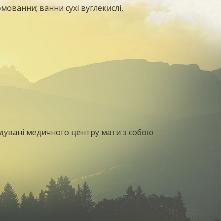
мованни; ванни сухі вуглекислі,
ідувані медичного центру мати з собою