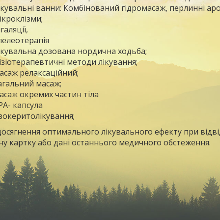
ікувальні ванни: Комбінований гідромасаж, перлинні аро
ікроклізми;
нгаляції,
пелеотерапія
ікувальна дозована нордична ходьба;
ізіотерапевтичні методи лікування;
асаж релаксаційний;
агальний масаж;
асаж окремих частин тіла
PA- капсула
зокеритолікування;
досягнення оптимального лікувального ефекту при відв
у картку або дані останнього медичного обстеження.