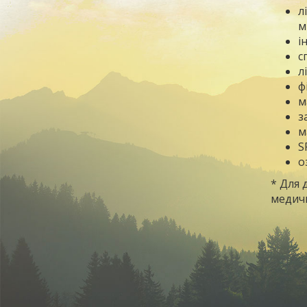
л
м
і
с
л
ф
м
з
м
S
о
* Для 
медичн