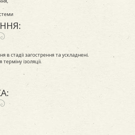
ння,
истеми
ННЯ:
я в стадії загострення та ускладнені.
 терміну ізоляції.
А: