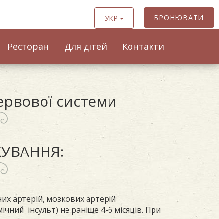
БРОНЮВАТИ
УКР
Ресторан
Для дітей
Контакти
ервової системи
КУВАННЯ:
их артерій, мозкових артерій
чний інсульт) не раніше 4-6 місяців. При