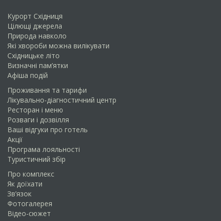
Курорт Східниця
Цілющі джерела
Природа навколо
Які хвороби можна вилікувати
Схiдницьке лiто
Визначні пам’ятки
Афіша подій
Проживання та тарифи
Лікувально-діагностичний центр
Ресторан і меню
Розваги і дозвілля
Ваші відгуки про готель
Акції
Програма лояльності
Туристичний збір
Про комплекс
Як доїхати
Зв’язок
Фотогалерея
Відео-сюжет