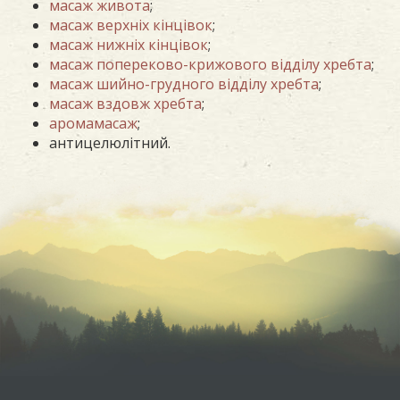
масаж живота
;
масаж верхніх кінцівок
;
масаж нижніх кінцівок
;
масаж попереково-крижового відділу хребта
;
масаж шийно-грудного відділу хребта
;
масаж вздовж хребта
;
аромамасаж
;
антицелюлітний.