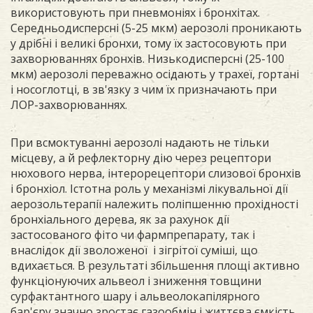
використовують при пневмоніях і бронхітах.
Середньодисперсні (5-25 мкм) аерозолі проникають
у дрібні і великі бронхи, тому їх застосовують при
захворюваннях бронхів. Низькодисперсні (25-100
мкм) аерозолі переважно осідають у трахеї, гортані
і носоглотці, в зв'язку з чим їх призначають при
ЛОР-захворюваннях.
При всмоктуванні аерозолі надають не тільки
місцеву, а й рефлекторну дію через рецептори
нюхового нерва, інтерорецептори слизової бронхів
і бронхіол. Істотна роль у механізмі лікувальної дії
аерозольтерапії належить поліпшенню прохідності
бронхіального дерева, як за рахунок дії
застосованого фіто чи фармпрепарату, так і
внаслідок дії зволоженої і зігрітої суміші, що
вдихається. В результаті збільшення площі активно
функціонуючих альвеол і зниження товщини
сурфактантного шару і альвеолокапілярного
бар'єру значно зростає газообмін і життєва ємкість