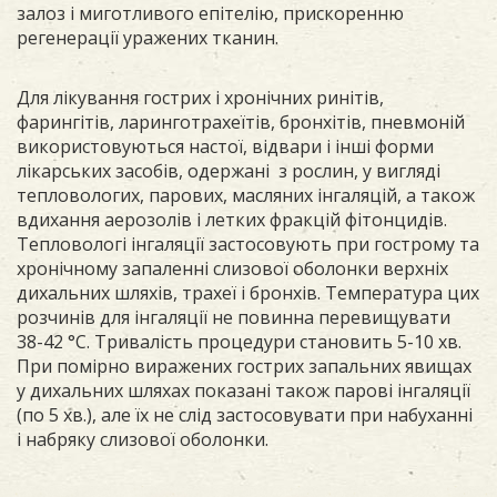
залоз і миготливого епітелію, прискоренню
регенерації уражених тканин.
Для лікування гострих і хронічних ринітів,
фарингітів, ларинготрахеїтів, бронхітів, пневмоній
використовуються настої, відвари і інші форми
лікарських засобів, одержані з рослин, у вигляді
тепловологих, парових, масляних інгаляцій, а також
вдихання аерозолів і летких фракцій фітонцидів.
Тепловологі інгаляції застосовують при гострому та
хронічному запаленні слизової оболонки верхніх
дихальних шляхів, трахеї і бронхів. Температура цих
розчинів для інгаляції не повинна перевищувати
38-42 °С. Тривалість процедури становить 5-10 хв.
При помірно виражених гострих запальних явищах
у дихальних шляхах показані також парові інгаляції
(по 5 хв.), але їх не слід застосовувати при набуханні
і набряку слизової оболонки.