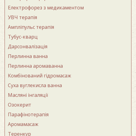
Електрофорез з медикаментом
УВЧ терапія
Ампліпульс терапія
Тубус-кварц
Дарсонвалізація
Перлинна ванна
Перлинна аромаванна
Комбінований гідромасаж
Суха вуглекисла ванна
Масляні інгаляції
Озокерит
Парафінотерапія
Аромамасаж
Теренкур