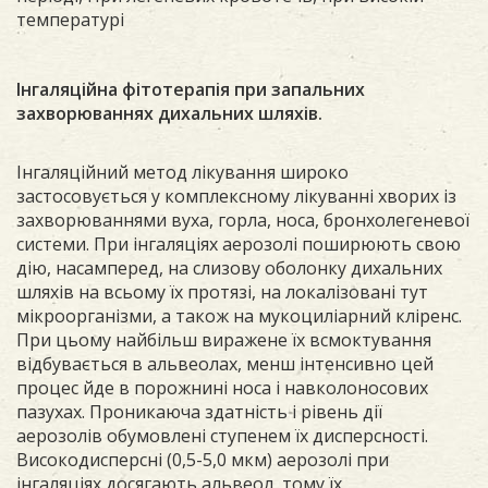
температурі
Інгаляційна фітотерапія при запальних
захворюваннях дихальних шляхів.
Інгаляційний метод лікування широко
застосовується у комплексному лікуванні хворих із
захворюваннями вуха, горла, носа, бронхолегеневої
системи. При інгаляціях аерозолі поширюють свою
дію, насамперед, на слизову оболонку дихальних
шляхів на всьому їх протязі, на локалізовані тут
мікроорганізми, а також на мукоциліарний кліренс.
При цьому найбільш виражене їх всмоктування
відбувається в альвеолах, менш інтенсивно цей
процес йде в порожнині носа і навколоносових
пазухах. Проникаюча здатність і рівень дії
аерозолів обумовлені ступенем їх дисперсності.
Високодисперсні (0,5-5,0 мкм) аерозолі при
інгаляціях досягають альвеол, тому їх