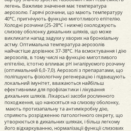
легень. Важливе значення має температура
аерозолю. Гарячі розчини, що мають температуру
40°С, пригнічують функцію миготливого епітелію.
Холодні розчини (25-28°С і нижче) охолоджують
слизову оболонку дихальних шляхів, що може
викликати напад задухи у хворих на бронхіальну
астму. Оптимальна температура аерозолів
найчастіше дорівнює 37-38°С. На всмоктування і дію
аерозолів, в тому числі на функцію миготливого
епітелію, істотно впливає рН інгаліруємого розчину
(оптимальний 6,0-7,0). Аерозолі з препаратами, що
поліпшують фізіологічну регенерацію і підвищують
локальний імунітет, вважаються найбільш
ефективними для профілактики і лікування
дихальних шляхів. Лікарські засоби рослинного
походження, що наносяться на слизову оболонку,
мають протизапальну та антимікробну дію,
сприяють розрідженню патологічного секрету, що
утворюється в дихальних шляхах, і більш легкому
його відхаркуванню, нормалізації функції слизових