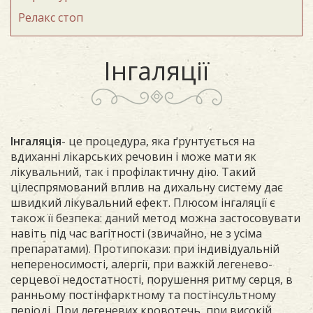
Релакс стоп
Iнгаляції
Інгаляція
- це процедура, яка ґрунтується на
вдиханні лікарських речовин і може мати як
лікувальний, так і профілактичну дію. Такий
цілеспрямований вплив на дихальну систему дає
швидкий лікувальний ефект. Плюсом інгаляції є
також її безпека: даний метод можна застосовувати
навіть під час вагітності (звичайно, не з усіма
препаратами). Протипокази: при індивідуальній
непереносимості, алергії, при важкій легенево-
серцевої недостатності, порушення ритму серця, в
ранньому постінфарктному та постінсультному
періоді, При легеневих кровотечь, при високій