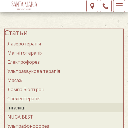
Статьи
Лазеротерапія
Магнітотерапія
Електрофорез
Ультразвукова терапія
Масаж
Лампа Бiоптрон
Спелеотерапiя
Iнгаляції
NUGA BEST
Ультрафонофорез