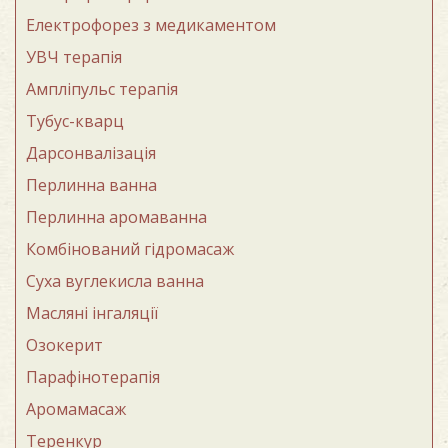
Електрофорез з медикаментом
УВЧ терапія
Ампліпульс терапія
Тубус-кварц
Дарсонвалізація
Перлинна ванна
Перлинна аромаванна
Комбінований гідромасаж
Суха вуглекисла ванна
Масляні інгаляції
Озокерит
Парафінотерапія
Аромамасаж
Теренкур