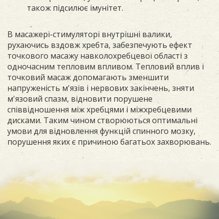
також підсилює імунітет.
В масажері-стимуляторі внутрішні валики,
рухаючись вздовж хребта, забезпечують ефект
точкового масажу навколохребцевої області з
одночасним тепловим впливом. Тепловий вплив і
точковий масаж допомагають зменшити
напруженість м'язів і нервових закінчень, зняти
м'язовий спазм, відновити порушене
співвідношення між хребцями і міжхребцевими
дисками. Таким чином створюються оптимальні
умови для відновлення функцій спинного мозку,
порушення яких є причиною багатьох захворювань.