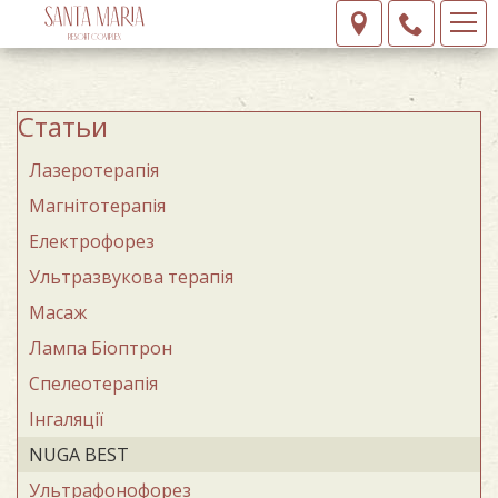
Статьи
Лазеротерапія
Магнітотерапія
Електрофорез
Ультразвукова терапія
Масаж
Лампа Бiоптрон
Спелеотерапiя
Iнгаляції
NUGA BEST
Ультрафонофорез