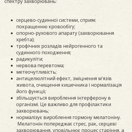
спектру захворювань:
серцево-судинної системи, сприяє
покращенню кровообігу;
опорно-рухового апарату (захворювання
хребта);
трофічних розладів нейрогенного та
судинного походження;
радикуліти;
нервова перевтома;
метеочутливість;
антицелюлітний ефект, зміцнення м'язів
живота, очищення кишечника і нормалізація
його функції;
збільшується вироблення інтерферону в
організмі. Це важливо для профілактики
захворювань;
нормалізує вироблення гормону мелатоніну.
Мелатонін попереджає стрес, рак, серцеві
захворювання, уповільнює процес старіння, а